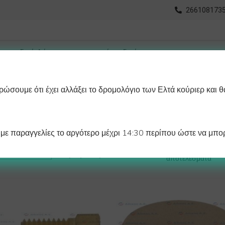
2661081735
ώσουμε ότι έχει αλλάξει το δρομολόγιο των Ελτά κούριερ και θ
οχωρημένη Αναζήτηση
Διαγράμματα
Λάστιχα Ψυγείου 
ε παραγγελίες το αργότερο μέχρι 14:30 περίπου ώστε να μπορ
Προβάλλονται όλα - 4
Προβολή:
αποτελέσματα