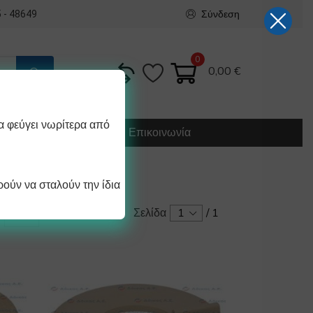
Σύνδεση
 - 48649
0
0,00
€
α φεύγει νωρίτερα από
Κατασκευή
Οδηγίες
Επικοινωνία
ούν να σταλούν την ίδια
Σελίδα
1
/
1
/ σελίδα