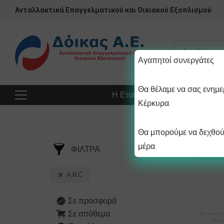
Ανταλλακτικά Επαγγελματικού και Οικιακού Εξοπλισμού
Αγαπητοί συνεργάτες
Θα θέλαμε να σας ενημερ
Η Εταιρεία
Προϊόντα
Πρ
Κέρκυρα.
Θα μπορούμε να δεχθούμ
μέρα.
ΦΙΛΤΡΑ
A.R.C
Σε προσφορά
Σε απόθεμα