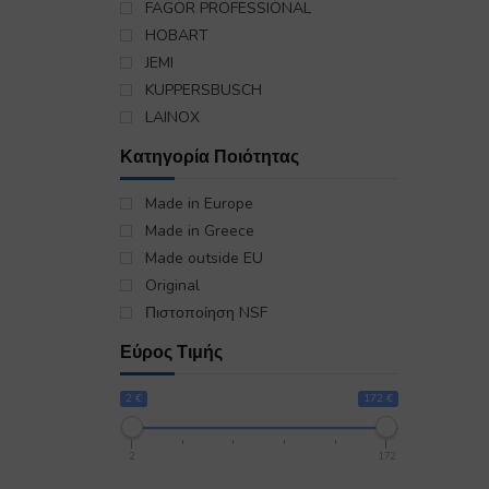
FAGOR PROFESSIONAL
HOBART
JEMI
KUPPERSBUSCH
LAINOX
LOHBERGER
Κατηγορία Ποιότητας
MARENO
MBM
Made in Europe
METOS
Made in Greece
MODULAR
Made outside EU
OLIS
Original
PALUX
Πιστοποίηση NSF
REPA DEUTCHLAND
Εύρος Τιμής
REPA ITALIA
SILKO
2 €
172 €
SIT
VOSS
2
172
WHIRLPOOL