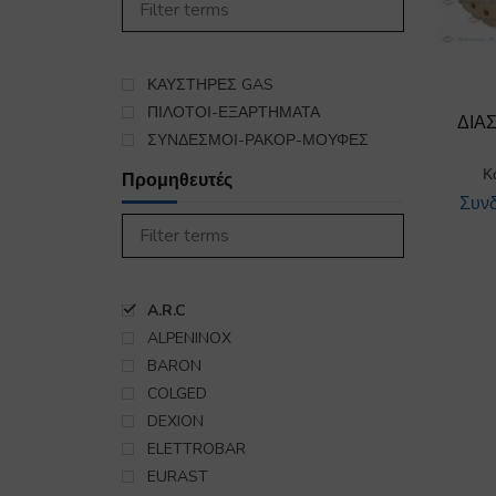
450
ΣΤΕΓΝΩΤΗΡΙΟ
985
ΣΥΣΚΕΥΕΣ ΚΟΥΖΙΝΑΣ
5563
ΨΥΞΗ-ΘΕΡΜΑΝΣΗ
ΚΑΥΣΤΗΡΕΣ GAS
16
ΕΞΑΡΤΗΜΑΤΑ ΣΥΝΔΕΣΗΣ
ΠΙΛΟΤΟΙ-ΕΞΑΡΤΗΜΑΤΑ
ΔΙΑ
ΥΓΡΑΕΡΙΟΥ-GAS
ΣΥΝΔΕΣΜΟΙ-ΡΑΚΟΡ-ΜΟΥΦΕΣ
140
Κ
Προμηθευτές
Συνδ
A.R.C
ALPENINOX
BARON
COLGED
DEXION
ELETTROBAR
EURAST