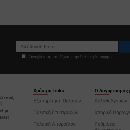
Συνεχίζοντας, αποδέχεστε την Πολιτική Απορρήτου
Χρήσιμα Links
Ο Λογαριασμός 
Αλεπού,
Εξυπηρέτηση Πελατών
Καλάθι Αγορών
00
et.gr
Πολιτική Επιστροφών
Ιστορικό Παραγγ
48649
Πολιτική Απορρήτου
Ρυθμίσεις