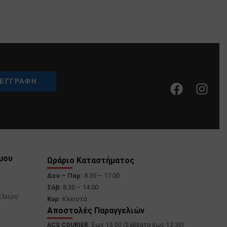
μου
Ωράριο Καταστήματος
Δευ – Παρ:
8.30 – 17.00
Σάβ:
8.30 – 14.00
ελιών
Κυρ:
Κλειστά
Αποστολές Παραγγελιών
ACS COURIER:
Έως 15:00 (Σάββατο έως 13:30)