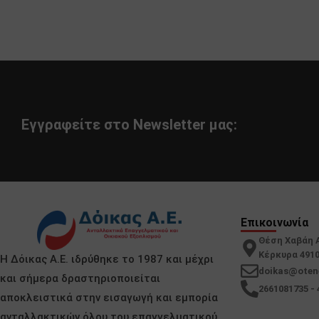
ZANUSSI-ELECTROLUX
Εγγραφείτε στο Newsletter μας:
Επικοινωνία
Θέση Χαβάη 
Κέρκυρα 491
Η Δόικας Α.Ε. ιδρύθηκε το 1987 και μέχρι
doikas@oten
και σήμερα δραστηριοποιείται
2661081735 - 
αποκλειστικά στην εισαγωγή και εμπορία
ανταλλακτικών όλου του επαγγελματικού