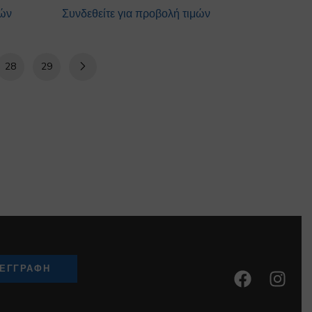
μών
Συνδεθείτε για προβολή τιμών
28
29