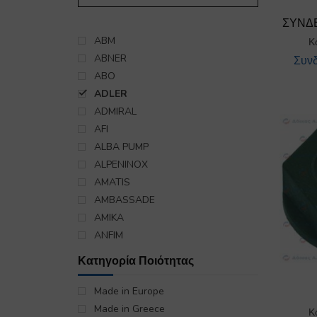
ΔΙΑΚΟΠΤΕΣ ΤΕΡΜΑΤΙΚΟΙ/ΠΟΡΤΑΣ
ΔΟΧΕΙΑ ΣΤΕΓΝΩΤΙΚΟΥ
ΣΥΝΔ
ΕΛΑΤΗΡΙΑ
ABM
Κ
ΕΝΑΛΛΑΚΤΕΣ/ΚΑΡΤΟΥΤΣΕΣ
ABNER
Συνδ
ΗΛΕΚΤΡΟΒΑΛΒΙΔΕΣ
ABO
ΘΕΡΜΟΣΤΑΤΕΣ ΑΣΦΑΛΕΙΑΣ
ADLER
ΘΕΡΜΟΣΤΑΤΕΣ ΛΕΙΤΟΥΡΓΙΑΣ
ADMIRAL
ΙΜΑΝΤΕΣ
AFI
ΚΑΛΑΘΙΑ
ALBA PUMP
ΚΛΕΙΣΤΡΑ
ALPENINOX
ΚΟΥΖΙΝΕΤΑ-ΕΔΡΑΝΑ
AMATIS
ΚΟΥΜΠΙΑ
AMBASSADE
ΛΑΣΤΙΧΑ ΕΠΑΓΓΕΛΜΑΤΙΚΟΥ
AMIKA
ΛΥΧΝΙΕΣ-ΝΤΟΥΙ
ANFIM
ΜΕΝΤΕΣΕΔΕΣ-ΕΞΑΡΤΗΜΑΤΑ
ANGELO PO
Κατηγορία Ποιότητας
ΜΠΕΚ
ANIMO
ΜΠΟΙΛΕΡ
AQUA
Made in Europe
ΜΠΟΥΤΟΝΙΕΡΕΣ-ΠΛΗΚΤΡΟΛΟΓΙΑ
ARCELIK BEKO
Made in Greece
Κ