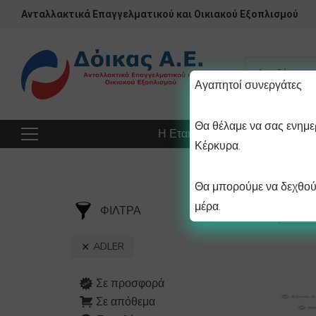
Ανταλλακτικά Επαγγελματικού και Οικιακού Εξοπλισμού
Αγαπητοί συνεργάτες
Θα θέλαμε να σας ενημερ
Η Εταιρεία
Προϊόντα
Πρ
Κέρκυρα.
Θα μπορούμε να δεχθούμ
μέρα.
ΦΙΛΤΡΑ
ADLER
Σε προσφορά
Σε απόθεμα