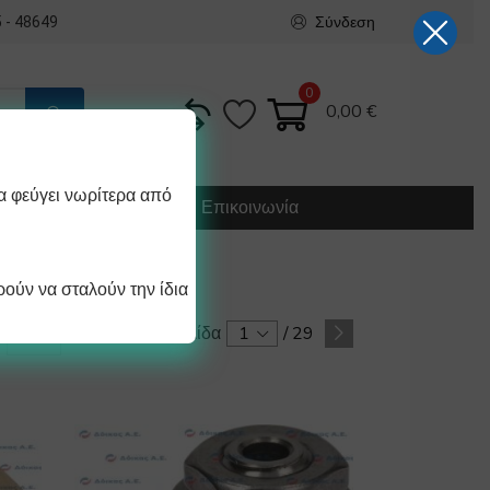
Σύνδεση
 - 48649
0
0,00
€
α φεύγει νωρίτερα από
Κατασκευή
Οδηγίες
Επικοινωνία
ούν να σταλούν την ίδια
Σελίδα
1
/
29
/ σελίδα