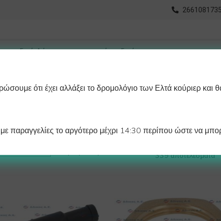
2661081735
ώσουμε ότι έχει αλλάξει το δρομολόγιο των Ελτά κούριερ και θ
οχωρημένη Αναζήτηση
Διαγράμματα
Λάστιχα Ψυγείου 
ε παραγγελίες το αργότερο μέχρι 14:30 περίπου ώστε να μπορ
Βλέπετε 1–12 από
Προβολή:
339 αποτελέσματα