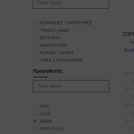
450
ΣΤΕΓΝΩΤΗΡΙΟ
985
ΣΥΣΚΕΥΕΣ ΚΟΥΖΙΝΑΣ
5563
ΨΥΞΗ-ΘΕΡΜΑΝΣΗ
ΑΣΦΑΛΕΙΕΣ -ΣΦΙΓΚΤΗΡΕΣ
16
ΕΞΑΡΤΗΜΑΤΑ ΣΥΝΔΕΣΗΣ
ΓΡΑΣΣΑ-ΛΑΔΙΑ
ΣΠΡ
ΥΓΡΑΕΡΙΟΥ-GAS
ΕΡΓΑΛΕΙΑ
140
Κ
ΚΑΘΑΡΙΣΤΙΚΑ
Συνδ
ΚΟΛΛΕΣ-ΤΑΙΝΙΕΣ
ΥΛΙΚΑ ΣΥΓΚΟΛΛΗΣΗΣ
Προμηθευτές
ATEL
LOGO
LOGO
REPA ITALIA