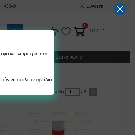
Σύνδεση
 - 48649
0
0,00
€
α φεύγει νωρίτερα από
Κατασκευή
Οδηγίες
Επικοινωνία
ούν να σταλούν την ίδια
Σελίδα
1
/
3
/ σελίδα