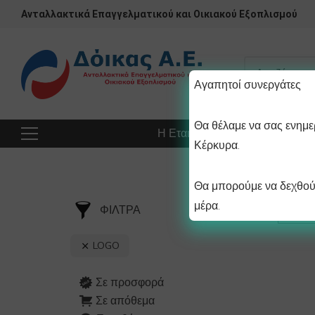
Ανταλλακτικά Επαγγελματικού και Οικιακού Εξοπλισμού
Αγαπητοί συνεργάτες
Θα θέλαμε να σας ενημερ
Η Εταιρεία
Προϊόντα
Πρ
Κέρκυρα.
Θα μπορούμε να δεχθούμ
μέρα.
ΦΙΛΤΡΑ
LOGO
Σε προσφορά
Σε απόθεμα