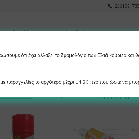
2661081735
ώσουμε ότι έχει αλλάξει το δρομολόγιο των Ελτά κούριερ και θ
οχωρημένη Αναζήτηση
Διαγράμματα
Λάστιχα Ψυγείου 
ε παραγγελίες το αργότερο μέχρι 14:30 περίπου ώστε να μπορ
Βλέπετε 1–12 από 36
Προβολή:
αποτελέσματα