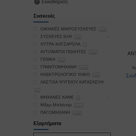
Εκκαθάριση
Συσκευές
ΟΙΚΙΑΚΕΣ ΜΙΚΡΟΣΥΣΚΕΥΕΣ
366
ΣΥΣΚΕΥΕΣ BAR
159
ΧΥΤΡΑ-ΚΑΤΣΑΡΟΛΑ
1
ΑΥΤΟΜΑΤΟΙ ΠΩΛΗΤΕΣ
ΑΝ
1990
ΓΕΝΙΚΑ
122
ΓΡΑΝΙΤΟΜΗΧΑΝΗ
Κ
1655
ΗΛΕΚΤΡΟΛΟΓΙΚΟ ΥΛΙΚΟ
Συνδ
326
ΛΑΣΤΙΧΑ ΨΥΓΕΙΟΥ ΚΑΤΑΣΚΕΥΗ
61
ΜΗΧΑΝΕΣ ΚΑΦΕ
5
Μίξερ-Μπλέντερ
1011
ΠΑΓΟΜΗΧΑΝΗ
6468
ΠΛΥΝΤΗΡΙΟ
19175
Εξαρτήματα
ΣΙΔΕΡΩΤΗΡΙΟ
395
ΣΚΟΥΠΑ OIKIAKH