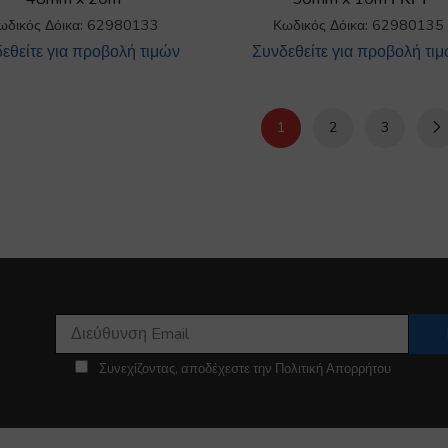
ωδικός Δόικα: 62980133
Κωδικός Δόικα: 62980135
εθείτε για προβολή τιμών
Συνδεθείτε για προβολή τι
1
2
3
Συνεχίζοντας, αποδέχεστε την Πολιτική Απορρήτου