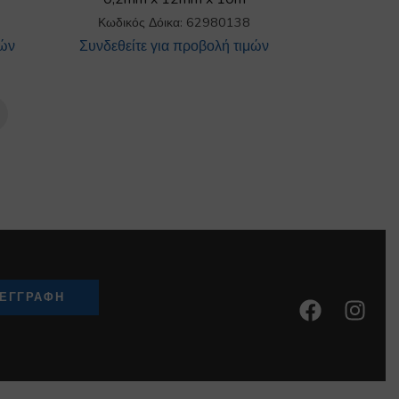
Κωδικός Δόικα: 62980138
μών
Συνδεθείτε για προβολή τιμών