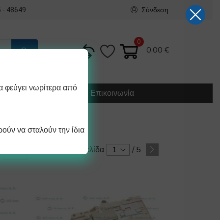
Σύνδεση
 - 48649
0
0,00
€
α φεύγει νωρίτερα από
Κατασκευή
Οδηγίες
Επικοινωνία
ούν να σταλούν την ίδια
Σελίδα
1
/
5
/ σελίδα