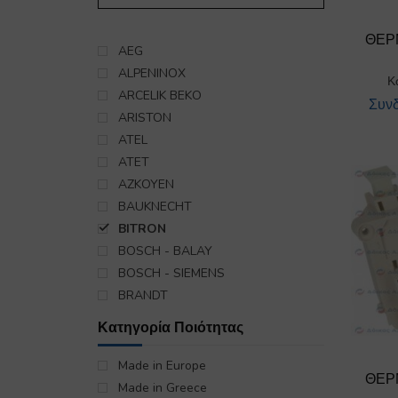
ΘΕΡ
AEG
ALPENINOX
Κ
ARCELIK BEKO
Συνδ
ARISTON
ATEL
ATET
AZKOYEN
BAUKNECHT
BITRON
BOSCH - BALAY
BOSCH - SIEMENS
BRANDT
CANDY
Κατηγορία Ποιότητας
CREDA
DAEWOO
Made in Europe
ΘΕΡ
DANFOSS
Made in Greece