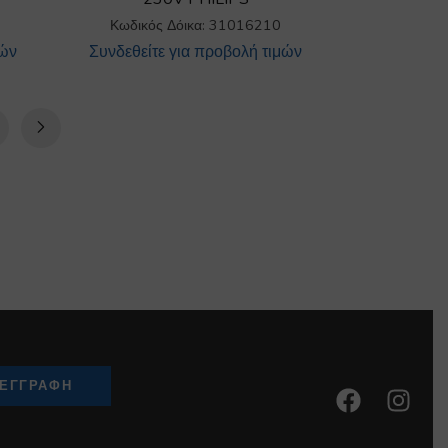
Κωδικός Δόικα: 31016210
μών
Συνδεθείτε για προβολή τιμών