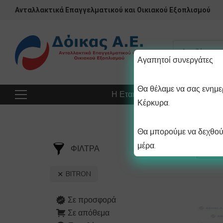
Ανταλλακτικά Επαγγελματικού και Οικιακού Εξοπλισμού
Αγαπητοί συνεργάτες
Θα θέλαμε να σας ενημερ
Η Εταιρεία
Προϊόντα
Πρ
Κέρκυρα.
Θα μπορούμε να δεχθούμ
μέρα.
ΦΙΛΤΡΑ
BITRON
Σε προσφορά
Σε απόθεμα