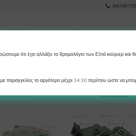
2661081735
ώσουμε ότι έχει αλλάξει το δρομολόγιο των Ελτά κούριερ και θ
οχωρημένη Αναζήτηση
Διαγράμματα
Λάστιχα Ψυγείου 
ε παραγγελίες το αργότερο μέχρι 14:30 περίπου ώστε να μπορ
Βλέπετε 1–12 από 53
Προβολή:
αποτελέσματα