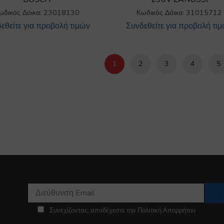
ωδικός Δόικα: 23018130
Κωδικός Δόικα: 31015712
εθείτε για προβολή τιμών
Συνδεθείτε για προβολή τι
1
2
3
4
5
Συνεχίζοντας, αποδέχεστε την Πολιτική Απορρήτου