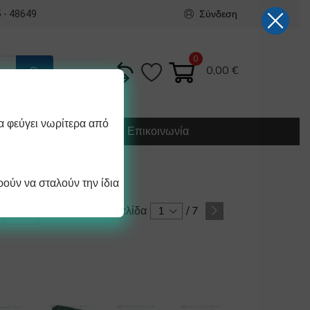
Σύνδεση
 - 48649
0
0,00
€
α φεύγει νωρίτερα από
Κατασκευή
Οδηγίες
Επικοινωνία
ούν να σταλούν την ίδια
Σελίδα
1
/
7
/ σελίδα