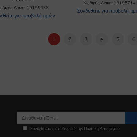
Κωδικός Δόικα: 19195714
ωδικός Δόικα: 19195036
Συνδεθείτε για προβολή τι
εθείτε για προβολή τιμών
1
2
3
4
5
6
Συνεχίζοντας, αποδέχεστε την Πολιτική Απορρήτου