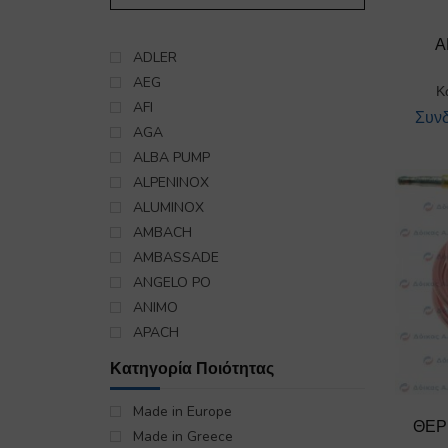
ΣΤΡΟΦΩΝ-ΡΟΟΣΤΑΤΕΣ)
ΗΛΕΚΤΡΟΒΑΛΒΙΔΕΣ
Α
ΗΛΕΚΤΡΟΝΙΚΑ ΟΡΓΑΝΑ
ADLER
ΘΕΡΜΟΚΟΠΙΕΣ
AEG
Κ
ΘΕΡΜΟΜΕΤΡΑ-
AFI
Συνδ
ΘΕΡΜΟΡΥΘΜΙΣΤΕΣ
AGA
ΘΕΡΜΟΣΤΑΤΕΣ ΑΣΦΑΛΕΙΑΣ
ALBA PUMP
ΘΕΡΜΟΣΤΑΤΕΣ ΛΕΙΤΟΥΡΓΙΑΣ
ALPENINOX
ΚΛΕΙΣΤΡΑ
ALUMINOX
ΚΟΥΜΠΙΑ
AMBACH
ΛΥΧΝΙΕΣ-ΝΤΟΥΙ
AMBASSADE
ΜΑΓΝΗΤΙΚΑ-ΗΛΕΚΤΡΟΜΑΓΝΗΤΕΣ
ANGELO PO
ΜΕΤΑΣΧΗΜΑΤΙΣΤΕΣ
ANIMO
ΜΟΤΕΡ
APACH
ΜΠΕΚ
ARCELIK BEKO
Κατηγορία Ποιότητας
ΜΠΟΥΤΟΝΙΕΡΕΣ-ΠΛΗΚΤΡΟΛΟΓΙΑ
ARISTARCO
ΠΙΛΟΤΟΙ-ΕΞΑΡΤΗΜΑΤΑ
ARISTON
Made in Europe
ΘΕΡ
ΠΛΑΚΕΤΕΣ
ARRIS CATERING EQUIPMENT SRL
Made in Greece