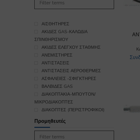
450
ΣΤΕΓΝΩΤΗΡΙΟ
985
ΣΥΣΚΕΥΕΣ ΚΟΥΖΙΝΑΣ
5563
ΨΥΞΗ-ΘΕΡΜΑΝΣΗ
ΑΙΣΘΗΤΗΡΕΣ
16
ΕΞΑΡΤΗΜΑΤΑ ΣΥΝΔΕΣΗΣ
ΑΚΙΔΕΣ GAS-ΚΑΛΩΔΙΑ
ΑΝ
ΥΓΡΑΕΡΙΟΥ-GAS
ΣΠΙΝΘΗΡΙΣΜΟΥ
140
ΑΚΙΔΕΣ ΕΛΕΓΧΟΥ ΣΤΑΘΜΗΣ
Κ
ΑΝΕΜΙΣΤΗΡΕΣ
Συνδ
ΑΝΤΙΣΤΑΣΕΙΣ
ΑΝΤΙΣΤΑΣΕΙΣ ΑΕΡΟΘΕΡΜΕΣ
ΑΣΦΑΛΕΙΕΣ -ΣΦΙΓΚΤΗΡΕΣ
ΒΑΛΒΙΔΕΣ GAS
ΔΙΑΚΟΠΤΑΚΙΑ-ΜΠΟΥΤΟΝ/
ΜΙΚΡΟΔΙΑΚΟΠΤΕΣ
ΔΙΑΚΟΠΤΕΣ (ΠΕΡΙΣΤΡΟΦΙΚΟΙ)
ΔΙΑΚΟΠΤΕΣ(ΡΥΘΜΙΣΤΕΣ
Προμηθευτές
ΕΝΕΡΓΕΙΑΣ-ΖΙΜΕΝΣΤΑΤΕΣ)
ΔΙΑΚΟΠΤΕΣ(ΡΥΘΜΙΣΤΕΣ