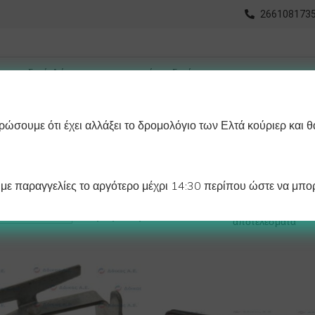
2661081735
ώσουμε ότι έχει αλλάξει το δρομολόγιο των Ελτά κούριερ και θ
οχωρημένη Αναζήτηση
Διαγράμματα
Λάστιχα Ψυγείου 
ε παραγγελίες το αργότερο μέχρι 14:30 περίπου ώστε να μπορ
Βλέπετε 1–12 από 82
Προβολή:
αποτελέσματα