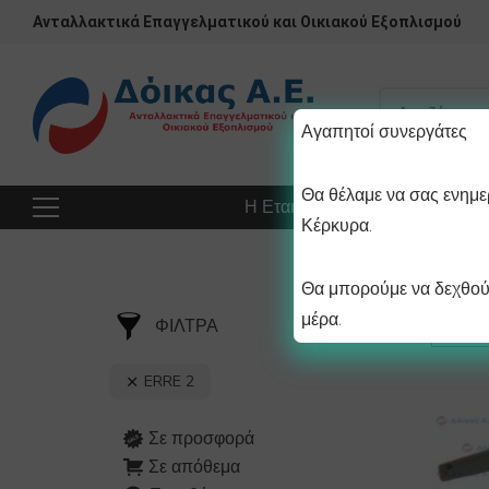
Ανταλλακτικά Επαγγελματικού και Οικιακού Εξοπλισμού
Αγαπητοί συνεργάτες
Θα θέλαμε να σας ενημερ
Η Εταιρεία
Προϊόντα
Πρ
Κέρκυρα.
Θα μπορούμε να δεχθούμ
μέρα.
ΦΙΛΤΡΑ
ERRE 2
Σε προσφορά
Σε απόθεμα