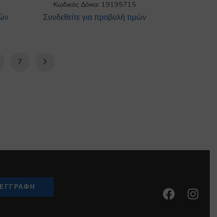
Κωδικός Δόικα: 19195715
μών
Συνδεθείτε για προβολή τιμών
7