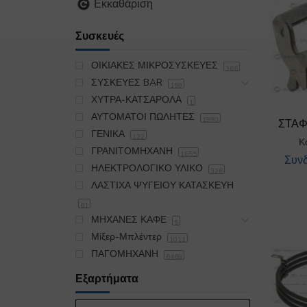
Εκκαθάριση
Συσκευές
ΟΙΚΙΑΚΕΣ ΜΙΚΡΟΣΥΣΚΕΥΕΣ
366
ΣΥΣΚΕΥΕΣ BAR
159
ΧΥΤΡΑ-ΚΑΤΣΑΡΟΛΑ
1
ΑΥΤΟΜΑΤΟΙ ΠΩΛΗΤΕΣ
1990
ΣΤΑΦ
ΓΕΝΙΚΑ
122
Κ
ΓΡΑΝΙΤΟΜΗΧΑΝΗ
1655
Συνδ
ΗΛΕΚΤΡΟΛΟΓΙΚΟ ΥΛΙΚΟ
326
ΛΑΣΤΙΧΑ ΨΥΓΕΙΟΥ ΚΑΤΑΣΚΕΥΗ
61
ΜΗΧΑΝΕΣ ΚΑΦΕ
5
Μίξερ-Μπλέντερ
1011
ΠΑΓΟΜΗΧΑΝΗ
6468
ΠΛΥΝΤΗΡΙΟ
19175
Εξαρτήματα
ΣΙΔΕΡΩΤΗΡΙΟ
395
ΣΚΟΥΠΑ OIKIAKH