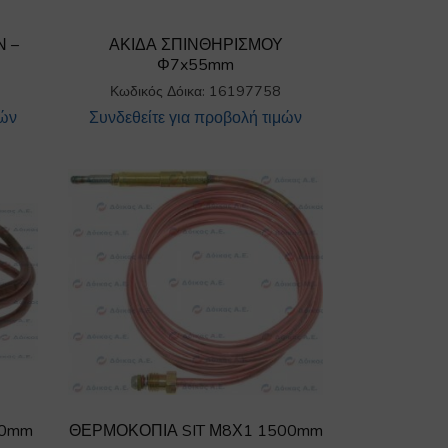
Ν –
ΑΚΙΔΑ ΣΠΙΝΘΗΡΙΣΜΟΥ
Φ7x55mm
Κωδικός Δόικα: 16197758
μών
Συνδεθείτε για προβολή τιμών
00mm
ΘΕΡΜΟΚΟΠΙΑ SIT Μ8Χ1 1500mm