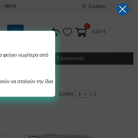
Σύνδεση
 - 48649
0
0,00
€
α φεύγει νωρίτερα από
Κατασκευή
Οδηγίες
Επικοινωνία
ούν να σταλούν την ίδια
Σελίδα
1
/
1
/ σελίδα