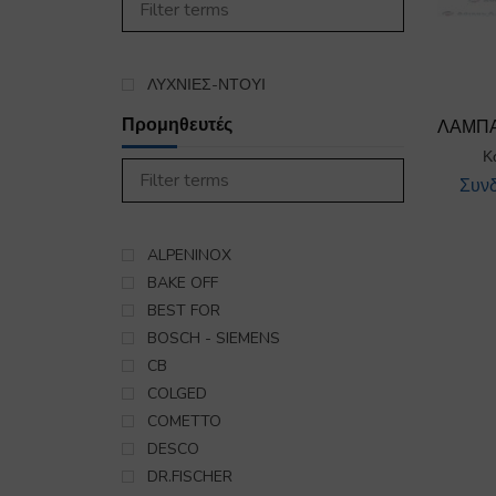
450
ΣΤΕΓΝΩΤΗΡΙΟ
985
ΣΥΣΚΕΥΕΣ ΚΟΥΖΙΝΑΣ
5563
ΨΥΞΗ-ΘΕΡΜΑΝΣΗ
ΛΥΧΝΙΕΣ-ΝΤΟΥΙ
16
ΕΞΑΡΤΗΜΑΤΑ ΣΥΝΔΕΣΗΣ
Προμηθευτές
ΛΑΜΠΑ
ΥΓΡΑΕΡΙΟΥ-GAS
140
Κ
Συνδ
ALPENINOX
BAKE OFF
BEST FOR
BOSCH - SIEMENS
CB
COLGED
COMETTO
DESCO
DR.FISCHER