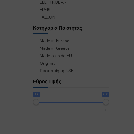
ELETTROBAR
EPMS
FALCON
FRANKE
Κατηγορία Ποιότητας
INOXTREND
KING
Made in Europe
KUPPERSBUSCH
Made in Greece
LINCAT
Made outside EU
LOTUS
Original
MBM
Πιστοποίηση NSF
NEFF
Εύρος Τιμής
OEM
PITSOS
1 €
6 €
REPA DEUTCHLAND
REPA ITALIA
1
6
TECNOEKA
WIMEX
ZANUSSI-ELECTROLUX