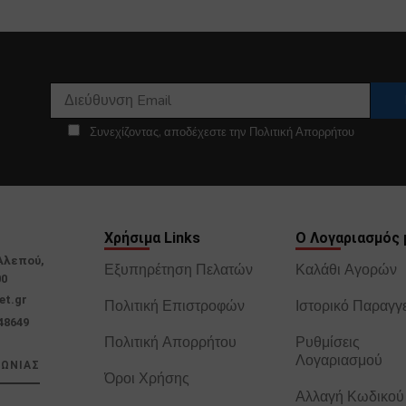
Συνεχίζοντας, αποδέχεστε την Πολιτική Απορρήτου
Χρήσιμα Links
Ο Λογαριασμός 
Αλεπού,
Εξυπηρέτηση Πελατών
Καλάθι Αγορών
00
et.gr
Πολιτική Επιστροφών
Ιστορικό Παραγγ
48649
Πολιτική Απορρήτου
Ρυθμίσεις
Λογαριασμού
ΝΩΝΙΑΣ
Όροι Χρήσης
Αλλαγή Κωδικού