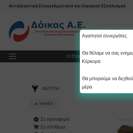
Ανταλλακτικά Επαγγελματικού και Οικιακού Εξοπλισμού
Αγαπητοί συνεργάτες
Θα θέλαμε να σας ενημερ
Η Εταιρεία
Προϊόντα
Πρ
Κέρκυρα.
Θα μπορούμε να δεχθούμ
μέρα.
ΦΙΛΤΡΑ
WIMEX
Σε προσφορά
Σε απόθεμα