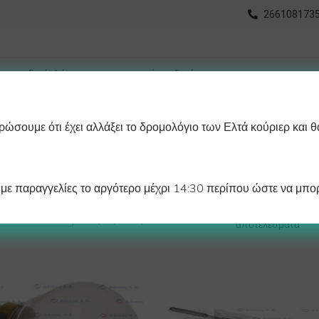
2661081735
ώσουμε ότι έχει αλλάξει το δρομολόγιο των Ελτά κούριερ και θ
οχωρημένη Αναζήτηση
Διαγράμματα
Λάστιχα Ψυγείου 
ε παραγγελίες το αργότερο μέχρι 14:30 περίπου ώστε να μπορ
Προβάλλονται όλα - 4
Προβολή:
αποτελέσματα