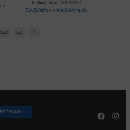
Κωδικός Δόικα: 00095034
μών
Συνδεθείτε για προβολή τιμών
523
524