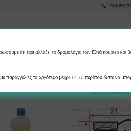
2661081735
ώσουμε ότι έχει αλλάξει το δρομολόγιο των Ελτά κούριερ και θ
οχωρημένη Αναζήτηση
Διαγράμματα
Λάστιχα Ψυγείου 
ε παραγγελίες το αργότερο μέχρι 14:30 περίπου ώστε να μπορ
Βλέπετε 1–12 από
Προβολή:
6279 αποτελέσματα