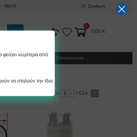
Σύνδεση
 - 48649
0
0,00
€
α φεύγει νωρίτερα από
Κατασκευή
Οδηγίες
Επικοινωνία
ούν να σταλούν την ίδια
Σελίδα
1
/
524
/ σελίδα