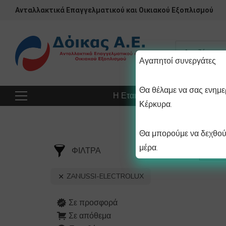
Ανταλλακτικά Επαγγελματικού και Οικιακού Εξοπλισμού
Αγαπητοί συνεργάτες
Θα θέλαμε να σας ενημερ
Η Εταιρεία
Προϊόντα
Πρ
Κέρκυρα.
Θα μπορούμε να δεχθούμ
μέρα.
ΦΙΛΤΡΑ
ZANUSSI-ELECTROLUX
Σε προσφορά
Σε απόθεμα