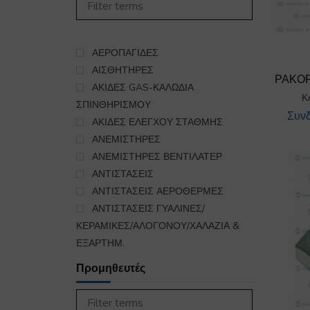
450
ΣΤΕΓΝΩΤΗΡΙΟ
985
ΣΥΣΚΕΥΕΣ ΚΟΥΖΙΝΑΣ
5563
ΨΥΞΗ-ΘΕΡΜΑΝΣΗ
ΑΕΡΟΠΑΓΙΔΕΣ
16
ΕΞΑΡΤΗΜΑΤΑ ΣΥΝΔΕΣΗΣ
ΑΙΣΘΗΤΗΡΕΣ
ΡΑΚΟ
ΥΓΡΑΕΡΙΟΥ-GAS
ΑΚΙΔΕΣ GAS-ΚΑΛΩΔΙΑ
140
Κ
ΣΠΙΝΘΗΡΙΣΜΟΥ
Συνδ
ΑΚΙΔΕΣ ΕΛΕΓΧΟΥ ΣΤΑΘΜΗΣ
ΑΝΕΜΙΣΤΗΡΕΣ
ΑΝΕΜΙΣΤΗΡΕΣ ΒΕΝΤΙΛΑΤΕΡ
ΑΝΤΙΣΤΑΣΕΙΣ
ΑΝΤΙΣΤΑΣΕΙΣ ΑΕΡΟΘΕΡΜΕΣ
ΑΝΤΙΣΤΑΣΕΙΣ ΓΥΑΛΙΝΕΣ/
ΚΕΡΑΜΙΚΕΣ/ΑΛΟΓΟΝΟΥ/ΧΑΛΑΖΙΑ &
ΕΞΑΡΤΗΜ.
ΑΝΤΛΙΕΣ ΣΤΕΓΝΩΤΙΚΟΥ-
Προμηθευτές
ΑΠΟΡΡΥΠΑΝΤΙΚΟΥ & ΕΞΑΡΤΗΜΑΤΑ
ΑΝΤΛΙΕΣ-ΕΞΑΡΤΗΜΑΤΑ