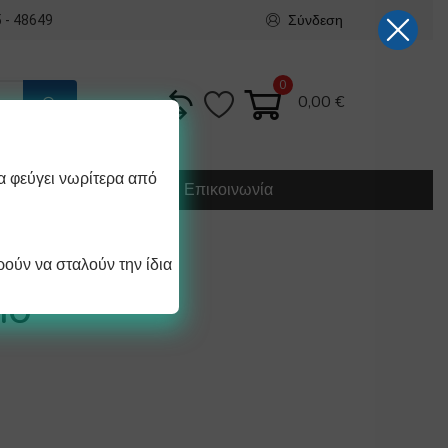
Σύνδεση
 - 48649
0
0,00
€
α φεύγει νωρίτερα από
Κατασκευή
Οδηγίες
Επικοινωνία
ούν να σταλούν την ίδια
ΚΟ V60 1-4
IO