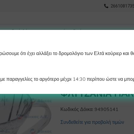
2661081735
ώσουμε ότι έχει αλλάξει το δρομολόγιο των Ελτά κούριερ και θ
οχωρημένη Αναζήτηση
Διαγράμματα
Λάστιχα Ψυγείου 
ε παραγγελίες το αργότερο μέχρι 14:30 περίπου ώστε να μπορ
DRIPPER ΠΛΑΣΤΙ
ΦΛΥΤΖΑΝΙΑ HAR
Κωδικός Δόικα:
94905141
Συνδεθείτε για προβολή τιμών