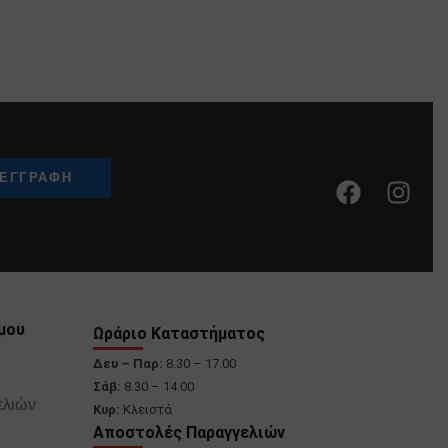
μου
Ωράριο Καταστήματος
Δευ – Παρ:
8.30 – 17.00
Σάβ:
8.30 – 14.00
ελιών
Κυρ:
Κλειστά
Αποστολές Παραγγελιών