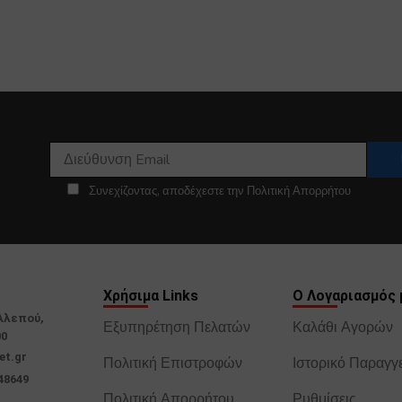
Συνεχίζοντας, αποδέχεστε την Πολιτική Απορρήτου
Χρήσιμα Links
Ο Λογαριασμός 
Αλεπού,
Εξυπηρέτηση Πελατών
Καλάθι Αγορών
00
et.gr
Πολιτική Επιστροφών
Ιστορικό Παραγγ
48649
Πολιτική Απορρήτου
Ρυθμίσεις